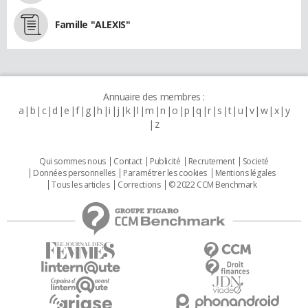
Famille "ALEXIS"
Annuaire des membres :
a
b
c
d
e
f
g
h
i
j
k
l
m
n
o
p
q
r
s
t
u
v
w
x
y
z
Qui sommes nous
Contact
Publicité
Recrutement
Societé
Données personnelles
Paramétrer les cookies
Mentions légales
Tous les articles
Corrections
© 2022 CCM Benchmark