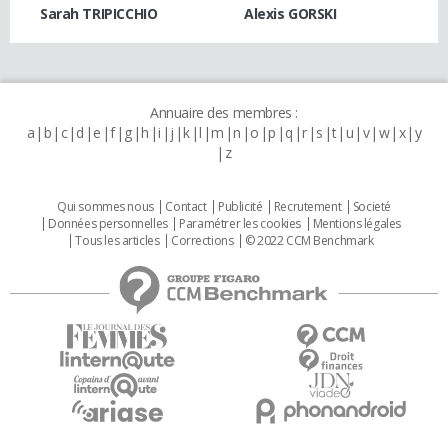
Sarah TRIPICCHIO
Alexis GORSKI
Annuaire des membres :
a
b
c
d
e
f
g
h
i
j
k
l
m
n
o
p
q
r
s
t
u
v
w
x
y
z
Qui sommes nous
Contact
Publicité
Recrutement
Societé
Données personnelles
Paramétrer les cookies
Mentions légales
Tous les articles
Corrections
© 2022 CCM Benchmark