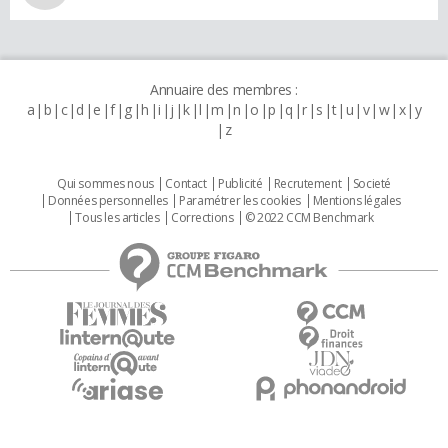
Annuaire des membres :
a
b
c
d
e
f
g
h
i
j
k
l
m
n
o
p
q
r
s
t
u
v
w
x
y
z
Qui sommes nous
Contact
Publicité
Recrutement
Societé
Données personnelles
Paramétrer les cookies
Mentions légales
Tous les articles
Corrections
© 2022 CCM Benchmark