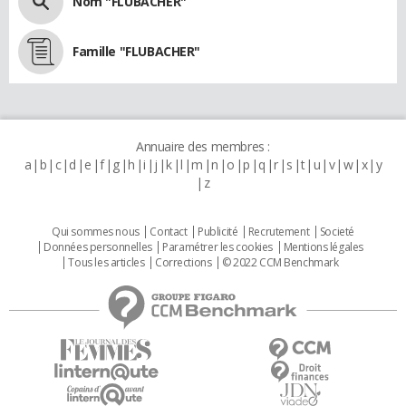
Nom "FLUBACHER"
Famille "FLUBACHER"
Annuaire des membres :
a
b
c
d
e
f
g
h
i
j
k
l
m
n
o
p
q
r
s
t
u
v
w
x
y
z
Qui sommes nous
Contact
Publicité
Recrutement
Societé
Données personnelles
Paramétrer les cookies
Mentions légales
Tous les articles
Corrections
© 2022 CCM Benchmark