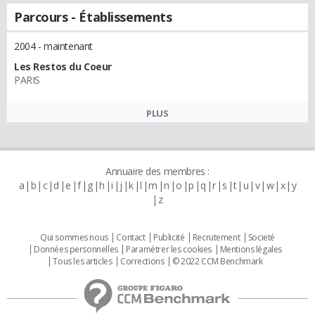
Parcours - Établissements
2004 - maintenant
Les Restos du Coeur
PARIS
PLUS
Annuaire des membres :
a
b
c
d
e
f
g
h
i
j
k
l
m
n
o
p
q
r
s
t
u
v
w
x
y
z
Qui sommes nous
Contact
Publicité
Recrutement
Societé
Données personnelles
Paramétrer les cookies
Mentions légales
Tous les articles
Corrections
© 2022 CCM Benchmark