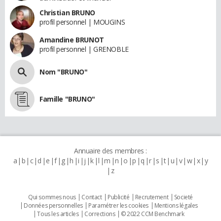
Christian BRUNO
profil personnel | MOUGINS
Amandine BRUNOT
profil personnel | GRENOBLE
Nom "BRUNO"
Famille "BRUNO"
Annuaire des membres :
a
b
c
d
e
f
g
h
i
j
k
l
m
n
o
p
q
r
s
t
u
v
w
x
y
z
Qui sommes nous
Contact
Publicité
Recrutement
Societé
Données personnelles
Paramétrer les cookies
Mentions légales
Tous les articles
Corrections
© 2022 CCM Benchmark