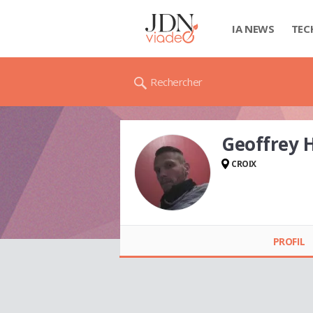
IA NEWS
TEC
Rechercher
Geoffrey
CROIX
Geoffrey HOYAUX
PROFIL