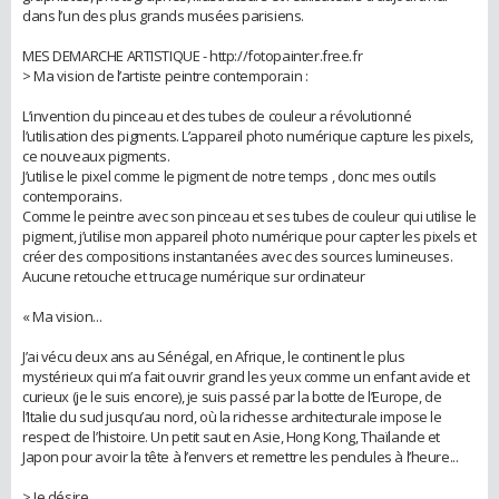
dans l’un des plus grands musées parisiens.
MES DEMARCHE ARTISTIQUE - http://fotopainter.free.fr
> Ma vision de l’artiste peintre contemporain :
L’invention du pinceau et des tubes de couleur a révolutionné
l’utilisation des pigments. L’appareil photo numérique capture les pixels,
ce nouveaux pigments.
J’utilise le pixel comme le pigment de notre temps , donc mes outils
contemporains.
Comme le peintre avec son pinceau et ses tubes de couleur qui utilise le
pigment, j’utilise mon appareil photo numérique pour capter les pixels et
créer des compositions instantanées avec des sources lumineuses.
Aucune retouche et trucage numérique sur ordinateur
« Ma vision...
J’ai vécu deux ans au Sénégal, en Afrique, le continent le plus
mystérieux qui m’a fait ouvrir grand les yeux comme un enfant avide et
curieux (je le suis encore), je suis passé par la botte de l’Europe, de
l’Italie du sud jusqu’au nord, où la richesse architecturale impose le
respect de l’histoire. Un petit saut en Asie, Hong Kong, Thaïlande et
Japon pour avoir la tête à l’envers et remettre les pendules à l’heure...
> Je désire...