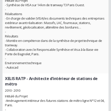
Intitulé du Projet
- Synthèse de VISA sur 14 km de tramway T3 Paris Ouest.
-
Réalisations
- En charge de valider (VISA) les documents techniques des entreprises
extérieur avant réalisation : Massifs, LAC, fourreaux, stations,
revêtement, géolocalisation, altimétrie des bordures…
-
Résultats
- Montée en compétence dans de la synthèse de projet technique de
tramway.
- Collaboration avec le Responsable Synthèse et Visa à la Base vie
Porte de Bagnolet, Paris.
-
Environnement technique
- Autocad
XELIS RATP
- Architecte d’intérieur de stations de
métro
2010 - 2010
Intitulé du Projet
-Aménagement intérieur des futures stations de métro ligne N°12 et 04,
Paris.
-