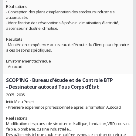
-
Réalisations
- Conception des plans d’implantation des stockeurs industriels
automatisés.
- Identification des réservations à prévoir : climatisation, électricité,
ascenseur industriel climatisé.
-
Résultats
- Montée en compétence au niveau de l’écoute du Client pour répondre
à ces besoins spécifiques.
-
Environnement technique
- Autocad
SCOP'ING - Bureau d'étude et de Controle BTP
- Dessinateur autocad Tous Corps d'État
2005 - 2005
Intitulé du Projet
- Première expérience professionnelle après la formation Autocad
-
Réalisations
Modification des plans : de structure métallique, fondation, VRD, courant
faible, plomberie, cuisine industrielle…
Des bâtiments tel-que : auberge, collège, gymnase, maison de retraite,