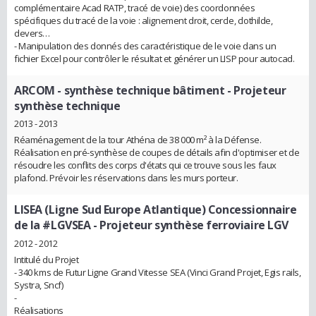
complémentaire Acad RATP, tracé de voie) des coordonnées
spécifiques du tracé de la voie : alignement droit, cercle, clothilde,
devers…
- Manipulation des donnés des caractéristique de le voie dans un
fichier Excel pour contrôler le résultat et générer un LISP pour autocad.
ARCOM - synthèse technique bâtiment
- Projeteur
synthèse technique
2013 - 2013
Réaménagement de la tour Athéna de 38 000 m² à la Défense.
Réalisation en pré-synthèse de coupes de détails afin d'optimiser et de
résoudre les conflits des corps d'états qui ce trouve sous les faux
plafond. Prévoir les réservations dans les murs porteur.
LISEA (Ligne Sud Europe Atlantique) Concessionnaire
de la #LGVSEA
- Projeteur synthèse ferroviaire LGV
2012 - 2012
Intitulé du Projet
- 340 kms de Futur Ligne Grand Vitesse SEA (Vinci Grand Projet, Egis rails,
Systra, Sncf)
-
Réalisations