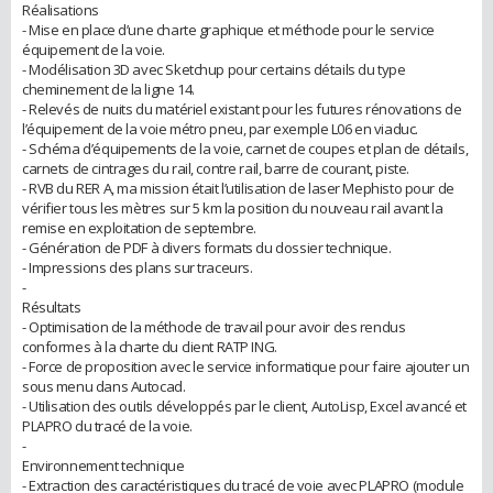
Réalisations
- Mise en place d’une charte graphique et méthode pour le service
équipement de la voie.
- Modélisation 3D avec Sketchup pour certains détails du type
cheminement de la ligne 14.
- Relevés de nuits du matériel existant pour les futures rénovations de
l’équipement de la voie métro pneu, par exemple L06 en viaduc.
- Schéma d’équipements de la voie, carnet de coupes et plan de détails,
carnets de cintrages du rail, contre rail, barre de courant, piste.
- RVB du RER A, ma mission était l’utilisation de laser Mephisto pour de
vérifier tous les mètres sur 5 km la position du nouveau rail avant la
remise en exploitation de septembre.
- Génération de PDF à divers formats du dossier technique.
- Impressions des plans sur traceurs.
-
Résultats
- Optimisation de la méthode de travail pour avoir des rendus
conformes à la charte du client RATP ING.
- Force de proposition avec le service informatique pour faire ajouter un
sous menu dans Autocad.
- Utilisation des outils développés par le client, AutoLisp, Excel avancé et
PLAPRO du tracé de la voie.
-
Environnement technique
- Extraction des caractéristiques du tracé de voie avec PLAPRO (module