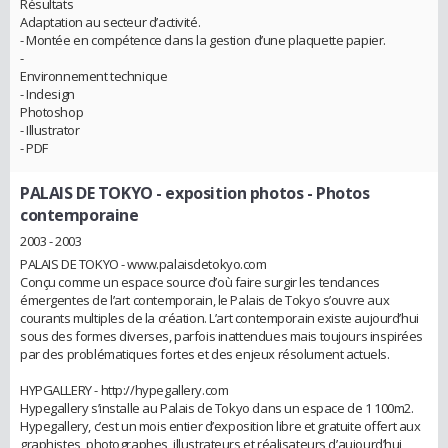
Résultats
Adaptation au secteur d’activité.
- Montée en compétence dans la gestion d’une plaquette papier.
-
Environnement technique
- Indesign
Photoshop
- Illustrator
- PDF
PALAIS DE TOKYO - exposition photos
- Photos
contemporaine
2003 - 2003
PALAIS DE TOKYO - www.palaisdetokyo.com
Conçu comme un espace source d’où faire surgir les tendances
émergentes de l’art contemporain, le Palais de Tokyo s’ouvre aux
courants multiples de la création. L’art contemporain existe aujourd’hui
sous des formes diverses, parfois inattendues mais toujours inspirées
par des problématiques fortes et des enjeux résolument actuels.
HYPGALLERY - http://hypegallery.com
Hypegallery s’installe au Palais de Tokyo dans un espace de 1 100m2.
Hypegallery, c’est un mois entier d’exposition libre et gratuite offert aux
graphistes, photographes, illustrateurs et réalisateurs d’aujourd’hui