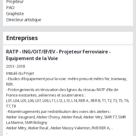
Projeteur
PAO
Graphiste
Directeur artistique
Entreprises
RATP - ING/OIT/EF/EV
- Projeteur Ferroviaire -
Equipement de la Voie
2013 - 2018
Intitulé du Projet
- Etudes d’équipement pour la voie : métro pneu et métro fer, tramway,
RER.
- Prolongements et rénovation des lignes du réseau RATP d’ile de
France existantes, aériennes et souterraines :
L01, L04, L05, L06, L07, L09, L11, L12, L13, L14, RER A , RER B, T1, T2, T3, T5, T6,
T7, T8
- Réaménagements par redistribution des voies des ateliers :
Atelier Vaugirard, Atelier Choisy, Atelier Reuil, Atelier Vitry, SMR T7, SMR
La Marine, SMR Bobigny
Atelier Mitry, Atelier Reuil , Atelier Massy Valenton, RVB RER A,…
-