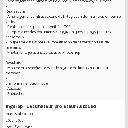
- Aménagement d’infrastructure du deuxième tramway à Orléans.
-
Réalisations
- Aménagement d’infrastructure de l’intégration d’un tramway en centre
vielle.
- Réalisation des plans de synthèse TCE.
-Interprétation des documents cartographiques, topographiques et
cadastraux.
- Coupes de détails pour l’automatisation de certains portails de
riverains.
- Photomontage avant/après avec Photoshop.
-
Résultats
- Montée en compétence dans le registre de l’infrastructure d’un
tramway.
-
Environnement technique
- Autocad
- Photoshop
Ingerop
- Dessinateur-projeteur AutoCad
Rueil-Malmaison
2009 - 2009
Intitulé du Projet