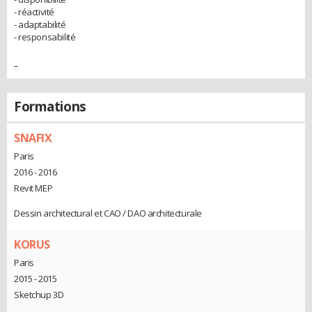
- réactivité
- adaptabilité
- responsabilité
_
Formations
SNAFIX
Paris
2016 - 2016
Revit MEP
Dessin architectural et CAO / DAO architecturale
KORUS
Paris
2015 - 2015
Sketchup 3D