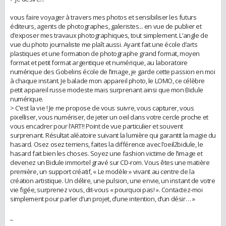
vous faire voyager à travers mes photos et sensibiliser les futurs
éditeurs, agents de photographes, galeristes... en vue de publier et
d’exposer mes travaux photographiques, tout simplement. L’angle de
vue du photo journaliste me plaît aussi. Ayant fait une école d’arts
plastiques et une formation de photographe grand format, moyen
format et petit format argentique et numérique, au laboratoire
numérique des Gobelins école de l’image, je garde cette passion en moi
à chaque instant. Je balade mon appareil photo, le LOMO, ce célèbre
petit appareil russe modeste mais surprenant ainsi que mon Bidule
numérique.
> C’est la vie ! Je me propose de vous suivre, vous capturer, vous
pixelliser, vous numériser, de jeter un oeil dans votre cercle proche et
vous encadrer pour l’ART!! Point de vue particulier et souvent
surprenant. Résultat aléatoire suivant la lumière qui garantit la magie du
hasard. Osez osez terriens, faites la différence avec l’oeil2bidule, le
hasard fait bien les choses. Soyez une fashion victime de l’image et
devenez un Bidule immortel gravé sur CD-rom. Vous êtes une matière
première, un support créatif, « Le modèle » vivant au centre de la
création artistique. Un délire, une pulsion, une envie, un instant de votre
vie figée, surprenez vous, dit-vous « pourquoi pas! ». Contactez-moi
simplement pour parler d’un projet, d’une intention, d’un désir… »
_