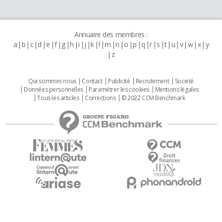
Annuaire des membres :
a
b
c
d
e
f
g
h
i
j
k
l
m
n
o
p
q
r
s
t
u
v
w
x
y
z
Qui sommes nous
Contact
Publicité
Recrutement
Societé
Données personnelles
Paramétrer les cookies
Mentions légales
Tous les articles
Corrections
© 2022 CCM Benchmark