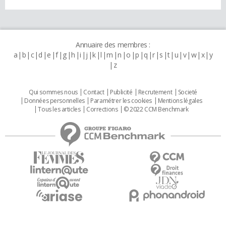
Annuaire des membres :
a
b
c
d
e
f
g
h
i
j
k
l
m
n
o
p
q
r
s
t
u
v
w
x
y
z
Qui sommes nous
Contact
Publicité
Recrutement
Societé
Données personnelles
Paramétrer les cookies
Mentions légales
Tous les articles
Corrections
© 2022 CCM Benchmark