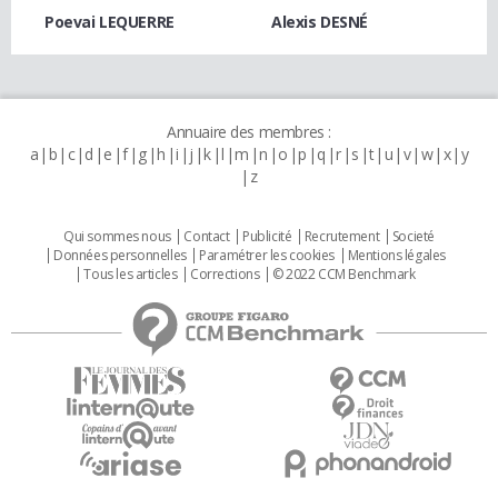
Poevai LEQUERRE
Alexis DESNÉ
Annuaire des membres :
a
b
c
d
e
f
g
h
i
j
k
l
m
n
o
p
q
r
s
t
u
v
w
x
y
z
Qui sommes nous
Contact
Publicité
Recrutement
Societé
Données personnelles
Paramétrer les cookies
Mentions légales
Tous les articles
Corrections
© 2022 CCM Benchmark