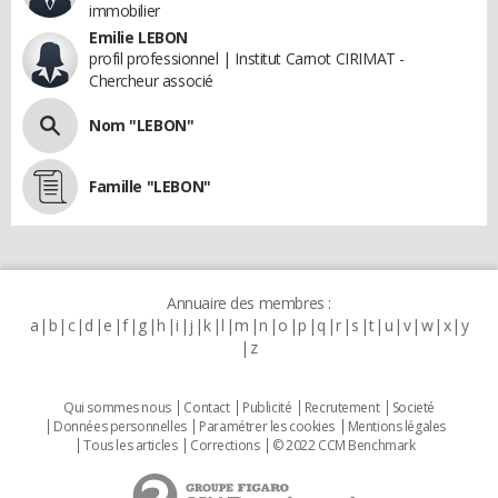
immobilier
Emilie LEBON
profil professionnel | Institut Carnot CIRIMAT -
Chercheur associé
Nom "LEBON"
Famille "LEBON"
Annuaire des membres :
a
b
c
d
e
f
g
h
i
j
k
l
m
n
o
p
q
r
s
t
u
v
w
x
y
z
Qui sommes nous
Contact
Publicité
Recrutement
Societé
Données personnelles
Paramétrer les cookies
Mentions légales
Tous les articles
Corrections
© 2022 CCM Benchmark