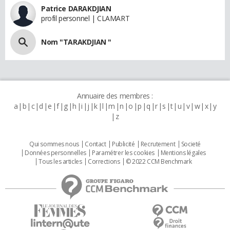
Patrice DARAKDJIAN
profil personnel | CLAMART
Nom "TARAKDJIAN "
Annuaire des membres :
a
b
c
d
e
f
g
h
i
j
k
l
m
n
o
p
q
r
s
t
u
v
w
x
y
z
Qui sommes nous
Contact
Publicité
Recrutement
Societé
Données personnelles
Paramétrer les cookies
Mentions légales
Tous les articles
Corrections
© 2022 CCM Benchmark