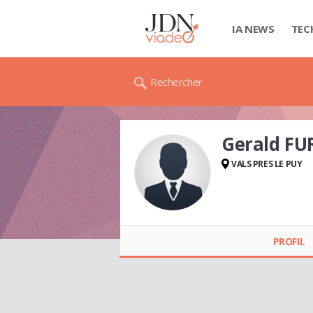
IA NEWS
TEC
Rechercher
Gerald F
VALS PRES LE PUY
Gerald FURNON
PROFIL