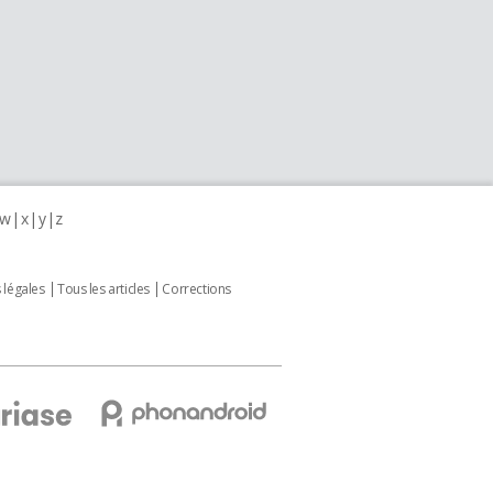
w
x
y
z
 légales
Tous les articles
Corrections