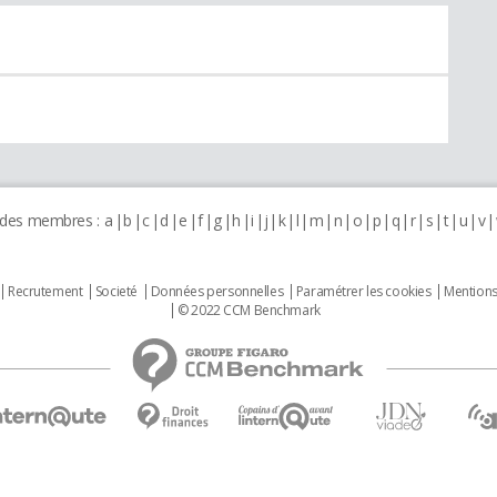
 des membres :
a
b
c
d
e
f
g
h
i
j
k
l
m
n
o
p
q
r
s
t
u
v
Recrutement
Societé
Données personnelles
Paramétrer les cookies
Mentions
© 2022 CCM Benchmark