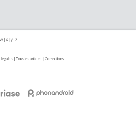
w
x
y
z
 légales
Tous les articles
Corrections