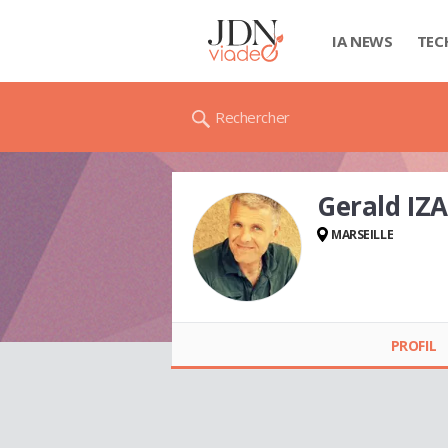
IA NEWS
TEC
Rechercher
Gerald IZ
MARSEILLE
Gerald IZARD
PROFIL