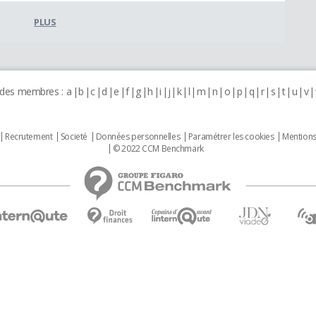
PLUS
 des membres :
a
b
c
d
e
f
g
h
i
j
k
l
m
n
o
p
q
r
s
t
u
v
Recrutement
Societé
Données personnelles
Paramétrer les cookies
Mentions
© 2022 CCM Benchmark