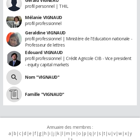
Gerald VIGNEAU
profil personnel | THIL
Mélanie VIGNAUD
profil professionnel
Geraldine VIGNAUD
profil professionnel | Ministère de l'Education nationale -
Professeur de lettres
Edouard VIGNAUD
profil professionnel | Crédit Agricole CIB - Vice president
- equity capital markets
Nom "VIGNAUD"
Famille "VIGNAUD"
Annuaire des membres :
a
b
c
d
e
f
g
h
i
j
k
l
m
n
o
p
q
r
s
t
u
v
w
x
y
z