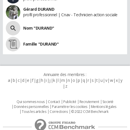
Gérard DURAND
profil professionnel | Cnav - Technicien action sociale
Nom "DURAND"
Famille "DURAND"
Annuaire des membres :
a
b
c
d
e
f
g
h
i
j
k
l
m
n
o
p
q
r
s
t
u
v
w
x
y
z
Qui sommes nous
Contact
Publicité
Recrutement
Societé
Données personnelles
Paramétrer les cookies
Mentions légales
Tous les articles
Corrections
© 2022 CCM Benchmark