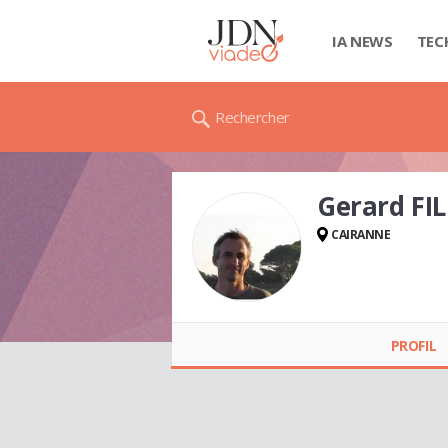
IA NEWS
TEC
Rechercher
Gerard FIL
CAIRANNE
Gerard FILIPPI
PROFIL