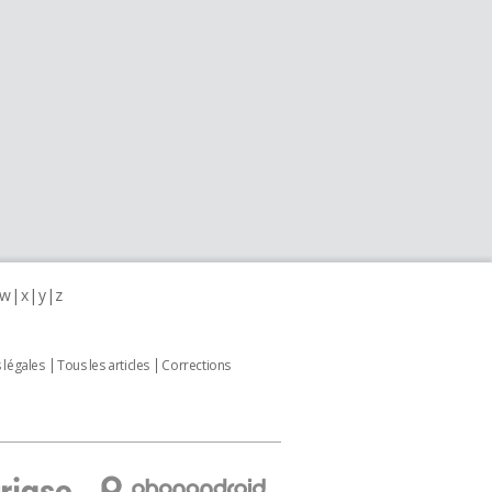
w
x
y
z
 légales
Tous les articles
Corrections