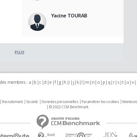
Yacine TOURAB
PLUS
 des membres :
a
b
c
d
e
f
g
h
i
j
k
l
m
n
o
p
q
r
s
t
u
v
Recrutement
Societé
Données personnelles
Paramétrer les cookies
Mentions
© 2022 CCM Benchmark