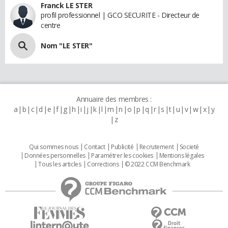
Franck LE STER
profil professionnel | GCO SECURITE - Directeur de
centre
Nom "LE STER"
Annuaire des membres :
a
b
c
d
e
f
g
h
i
j
k
l
m
n
o
p
q
r
s
t
u
v
w
x
y
z
Qui sommes nous
Contact
Publicité
Recrutement
Societé
Données personnelles
Paramétrer les cookies
Mentions légales
Tous les articles
Corrections
© 2022 CCM Benchmark