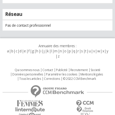
Réseau
Pas de contact professionnel
Annuaire des membres :
a
b
c
d
e
f
g
h
i
j
k
l
m
n
o
p
q
r
s
t
u
v
w
x
y
z
Qui sommes nous
Contact
Publicité
Recrutement
Societé
Données personnelles
Paramétrer les cookies
Mentions légales
Tous les articles
Corrections
© 2022 CCM Benchmark