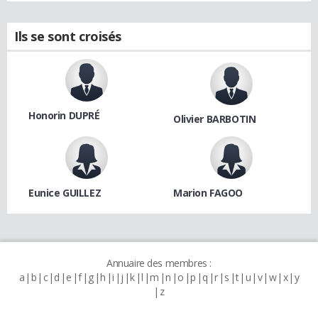
Ils se sont croisés
Honorin DUPRÉ
Olivier BARBOTIN
Eunice GUILLEZ
Marion FAGOO
Annuaire des membres :
a
b
c
d
e
f
g
h
i
j
k
l
m
n
o
p
q
r
s
t
u
v
w
x
y
z