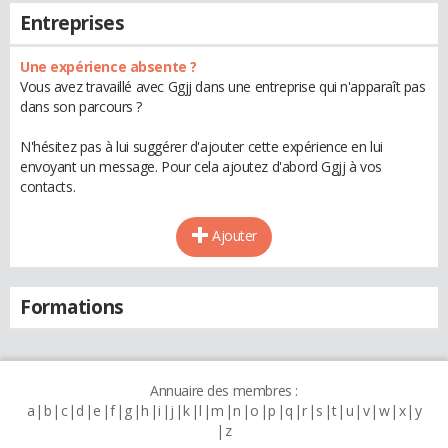
Entreprises
Une expérience absente ?
Vous avez travaillé avec Ggjj dans une entreprise qui n'apparaît pas
dans son parcours ?
N'hésitez pas à lui suggérer d'ajouter cette expérience en lui
envoyant un message. Pour cela ajoutez d'abord Ggjj à vos
contacts.
Ajouter
Formations
Annuaire des membres :
a
b
c
d
e
f
g
h
i
j
k
l
m
n
o
p
q
r
s
t
u
v
w
x
y
z