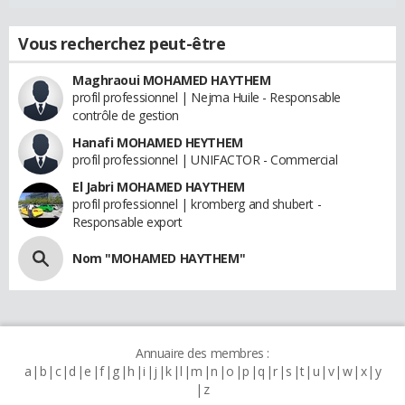
Vous recherchez peut-être
Maghraoui MOHAMED HAYTHEM
profil professionnel | Nejma Huile - Responsable
contrôle de gestion
Hanafi MOHAMED HEYTHEM
profil professionnel | UNIFACTOR - Commercial
El Jabri MOHAMED HAYTHEM
profil professionnel | kromberg and shubert -
Responsable export
Nom "MOHAMED HAYTHEM"
Annuaire des membres :
a
b
c
d
e
f
g
h
i
j
k
l
m
n
o
p
q
r
s
t
u
v
w
x
y
z