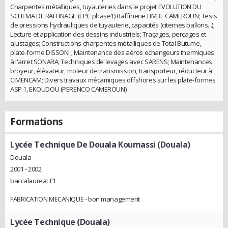
Charpentes métalliques, tuyauteries dans le projet EVOLUTION DU
SCHEMA DE RAFFINAGE (EPC phase1) Raffinerie LIMBE CAMEROUN; Tests
de pressions hydrauliques de tuyauterie, capacités (citernes ballons...);
Lecture et application des dessins industriels; Traçages, perçages et
ajustages; Constructions charpentes métalliques de Total Butume,
plate-forme DISSONI ; Maintenance des aéros echangeurs thermiques
à l'arret SONARA; Techniques de levages avec SARENS; Maintenances
broyeur, élévateur, moteur de transmission, transporteur, réducteur à
CIMENCAM; Divers travaux mécamiques offshores sur les plate-formes
ASP 1, EKOUDOU (PERENCO CAMEROUN)
Formations
Lycée Technique De Douala Koumassi (Douala)
Douala
2001 - 2002
baccalaureat F1
FABRICATION MECANIQUE - bon management
Lycée Technique (Douala)