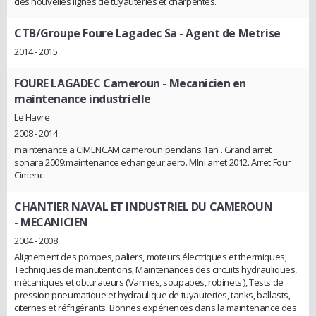
des nouvelles lignes de tuyauteries et charpentes.
CTB/Groupe Foure Lagadec Sa
- Agent de Metrise
2014 - 2015
FOURE LAGADEC Cameroun
- Mecanicien en
maintenance industrielle
Le Havre
2008 - 2014
maintenance a CIMENCAM cameroun pendans 1an . Grand arret
sonara 2009:maintenance echangeur aero. MIni arret 2012. Arret Four
Cimenc
CHANTIER NAVAL ET INDUSTRIEL DU CAMEROUN
- MECANICIEN
2004 - 2008
Alignement des pompes, paliers, moteurs électriques et thermiques;
Techniques de manutentions; Maintenances des circuits hydrauliques,
mécaniques et obturateurs (Vannes, soupapes, robinets ), Tests de
pression pneumatique et hydraulique de tuyauteries, tanks, ballasts,
citernes et réfrigérants. Bonnes expériences dans la maintenance des