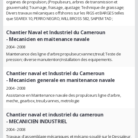
organes de propulsion, (Propulseurs, arbres de transmission et
gouvernails); Tournage, fraisage, ajustage; Technique de graissage;
Divers travaux mécaniques offshores sur les RIGS et BARGES telles
que SEAREX 10, PERRO NEGRO, WILL BROSS 582, SAIPEM TAD ;
Chantier Naval et Industriel du Cameroun
- Mecanicien en maitenance navale
2004 - 2008
Maintenance des ligne d'arbre;propulseur;vannes;treuil; Teste de
pression; diverse manutention;Installation des equipements.
Chantier naval et Industriel du Cameroun
- Mecanicien generale en manitenance navale
2004 - 2008
Assistance en Maintenance navale des propulceurs ligne d'arbre,
meche, gearbox, treuil,vannes, metrologie
Chantier naval et industriel du cameroun
- MECANICIEN INDUSTRIEL
2004 - 2008
Travaux d'assemblage mécaniques et mécano-soudé sur le Dessaleur,