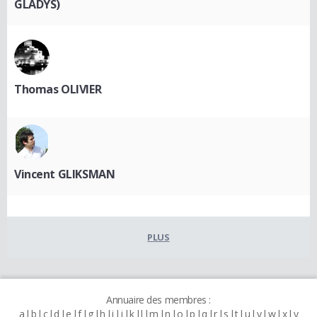
GLADYS)
Thomas OLIVIER
Vincent GLIKSMAN
PLUS
Annuaire des membres :
a
b
c
d
e
f
g
h
i
j
k
l
m
n
o
p
q
r
s
t
u
v
w
x
y