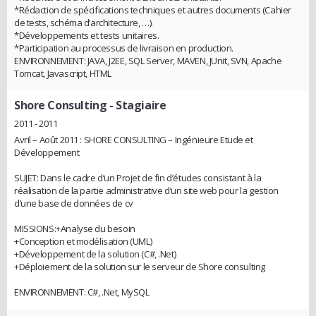
*Rédaction de spécifications techniques et autres documents (Cahier
de tests, schéma d’architecture, …).
*Développements et tests unitaires.
*Participation au processus de livraison en production.
ENVIRONNEMENT: JAVA, J2EE, SQL Server, MAVEN, JUnit, SVN, Apache
Tomcat, Javascript, HTML
Shore Consulting
- Stagiaire
2011 - 2011
Avril – Août 2011 : SHORE CONSULTING – Ingénieure Etude et
Développement
SUJET: Dans le cadre d’un Projet de fin d’études consistant à la
réalisation de la partie administrative d’un site web pour la gestion
d’une base de données de cv
MISSIONS:+Analyse du besoin
+Conception et modélisation (UML)
+Développement de la solution (C#, .Net)
+Déploiement de la solution sur le serveur de Shore consulting
ENVIRONNEMENT: C#, .Net, MySQL