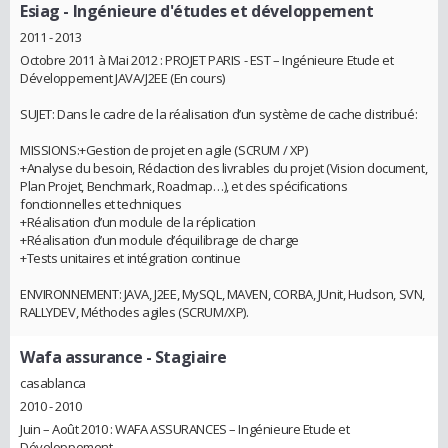
Esiag
- Ingénieure d'études et développement
2011 - 2013
Octobre 2011 à Mai 2012 : PROJET PARIS - EST – Ingénieure Etude et
Développement JAVA/J2EE (En cours)
SUJET: Dans le cadre de la réalisation d’un système de cache distribué:
MISSIONS:+Gestion de projet en agile (SCRUM / XP)
+Analyse du besoin, Rédaction des livrables du projet (Vision document,
Plan Projet, Benchmark, Roadmap…), et des spécifications
fonctionnelles et techniques
+Réalisation d’un module de la réplication
+Réalisation d’un module d’équilibrage de charge
+Tests unitaires et intégration continue
ENVIRONNEMENT: JAVA, J2EE, MySQL, MAVEN, CORBA, JUnit, Hudson, SVN,
RALLYDEV, Méthodes agiles (SCRUM/XP).
Wafa assurance
- Stagiaire
casablanca
2010 - 2010
Juin – Août 2010 : WAFA ASSURANCES – Ingénieure Etude et
Développement