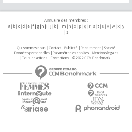
Annuaire des membres :
a
b
c
d
e
f
g
h
i
j
k
l
m
n
o
p
q
r
s
t
u
v
w
x
y
z
Qui sommes nous
Contact
Publicité
Recrutement
Societé
Données personnelles
Paramétrer les cookies
Mentions légales
Tous les articles
Corrections
© 2022 CCM Benchmark