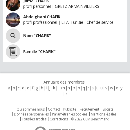
Jamal CHAFIK
profil personnel | GRETZ ARMAINVILLIERS
Abdelghani CHAFIK
profil professionnel | ETAI Tunisie - Chef de service
Nom "CHAFIK"
Famille "CHAFIK"
Annuaire des membres :
a
b
c
d
e
f
g
h
i
j
k
l
m
n
o
p
q
r
s
t
u
v
w
x
y
z
Qui sommes nous
Contact
Publicité
Recrutement
Societé
Données personnelles
Paramétrer les cookies
Mentions légales
Tous les articles
Corrections
© 2022 CCM Benchmark