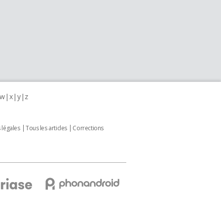
w
x
y
z
 légales
Tous les articles
Corrections