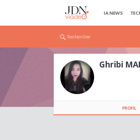
IA NEWS
TEC
Rechercher
Ghribi M
Ghribi MARYEM
PROFIL