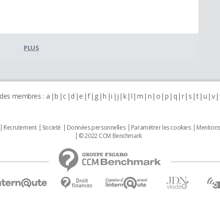
PLUS
 des membres :
a
b
c
d
e
f
g
h
i
j
k
l
m
n
o
p
q
r
s
t
u
v
Recrutement
Societé
Données personnelles
Paramétrer les cookies
Mentions
© 2022 CCM Benchmark