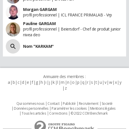
Morgan GARGAM
profil professionnel | ICL FRANCE PRIMALAB - Vrp
Pauline GARGAM
profil professionnel | Beiersdorf - Chef de produit junior
nivea deo
Nom "KARKAM"
Annuaire des membres :
a
b
c
d
e
f
g
h
i
j
k
l
m
n
o
p
q
r
s
t
u
v
w
x
y
z
Qui sommes nous
Contact
Publicité
Recrutement
Societé
Données personnelles
Paramétrer les cookies
Mentions légales
Tous les articles
Corrections
© 2022 CCM Benchmark