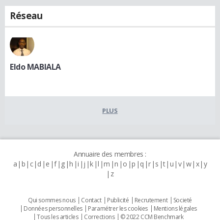
Réseau
Eldo MABIALA
PLUS
Annuaire des membres :
a
b
c
d
e
f
g
h
i
j
k
l
m
n
o
p
q
r
s
t
u
v
w
x
y
z
Qui sommes nous
Contact
Publicité
Recrutement
Societé
Données personnelles
Paramétrer les cookies
Mentions légales
Tous les articles
Corrections
© 2022 CCM Benchmark