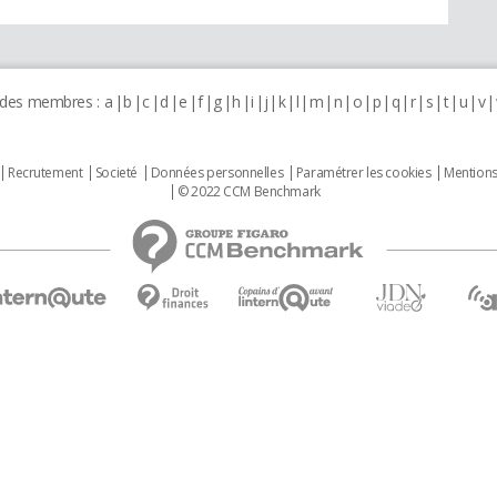
 des membres :
a
b
c
d
e
f
g
h
i
j
k
l
m
n
o
p
q
r
s
t
u
v
Recrutement
Societé
Données personnelles
Paramétrer les cookies
Mentions
© 2022 CCM Benchmark