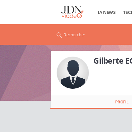
IA NEWS
TEC
Rechercher
Gilberte E
Gilberte EGLY
PROFIL