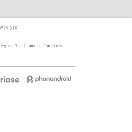
w
x
y
z
 légales
Tous les articles
Corrections