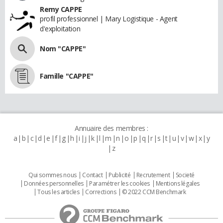
Remy CAPPE
profil professionnel | Mary Logistique - Agent
d'exploitation
Nom "CAPPE"
Famille "CAPPE"
Annuaire des membres :
a
b
c
d
e
f
g
h
i
j
k
l
m
n
o
p
q
r
s
t
u
v
w
x
y
z
Qui sommes nous
Contact
Publicité
Recrutement
Societé
Données personnelles
Paramétrer les cookies
Mentions légales
Tous les articles
Corrections
© 2022 CCM Benchmark