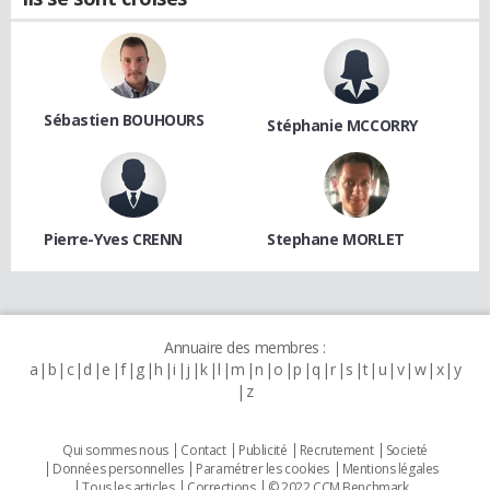
Sébastien BOUHOURS
Stéphanie MCCORRY
Pierre-Yves CRENN
Stephane MORLET
Annuaire des membres :
a
b
c
d
e
f
g
h
i
j
k
l
m
n
o
p
q
r
s
t
u
v
w
x
y
z
Qui sommes nous
Contact
Publicité
Recrutement
Societé
Données personnelles
Paramétrer les cookies
Mentions légales
Tous les articles
Corrections
© 2022 CCM Benchmark