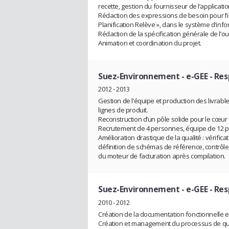
recette, gestion du fournisseur de l’applicatio
Rédaction des expressions de besoin pour l’int
Planification Relève », dans le système d’info
Rédaction de la spécification générale de l’
Animation et coordination du projet.
Suez-Environnement - e-GEE
- Res
2012 - 2013
Gestion de l’équipe et production des livrabl
lignes de produit.
Reconstruction d’un pôle solide pour le cœur
Recrutement de 4 personnes, équipe de 12 p
Amélioration drastique de la qualité : vérific
définition de schémas de référence, contrôle 
du moteur de facturation après compilation.
Suez-Environnement - e-GEE
- Res
2010 - 2012
Création de la documentation fonctionnelle et
Création et management du processus de qual