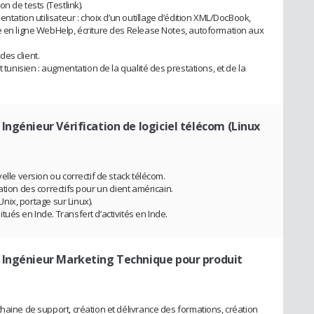
n de tests (Testlink).
entation utilisateur : choix d’un outillage d’édition XML/DocBook,
e en ligne WebHelp, écriture des Release Notes, autoformation aux
es client.
t tunisien : augmentation de la qualité des prestations, et de la
 Ingénieur Vérification de logiciel télécom (Linux
elle version ou correctif de stack télécom.
tion des correctifs pour un client américain.
 Unix, portage sur Linux).
ués en Inde. Transfert d’activités en Inde.
 Ingénieur Marketing Technique pour produit
haine de support, création et délivrance des formations, création