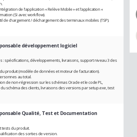
n.
égration de l’application « Relève Mobile » et l’application «
rmation (SI avec workflow).
outil de chargement / déchargement des terminaux mobiles (TSP).
ponsable développement logiciel
es : spécifications, développements, livraisons, support niveau 3 des
 du produit (modèle de données et moteur de facturation).
ersonnes au total.
ation de non-régression sur les schémas Oracle et le code PL,
du schéma des clients, livraisons des versions par setup.exe, test
ponsable Qualité, Test et Documentation
 tests du produit.
ification des sorties de version.