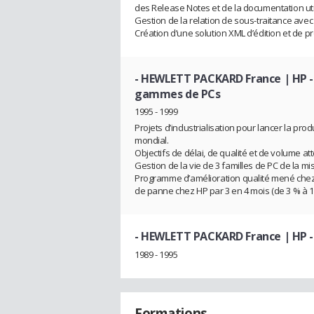
des Release Notes et de la documentation uti
Gestion de la relation de sous-traitance avec
Création d’une solution XML d’édition et de 
- HEWLETT PACKARD France | HP
-
gammes de PCs
1995 - 1999
Projets d’industrialisation pour lancer la pr
mondial.
Objectifs de délai, de qualité et de volume atte
Gestion de la vie de 3 familles de PC de la m
Programme d’amélioration qualité mené chez u
de panne chez HP par 3 en 4 mois (de 3 % à 1
- HEWLETT PACKARD France | HP
-
1989 - 1995
Formations