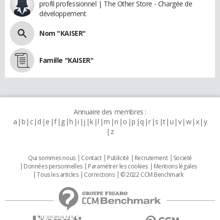
profil professionnel | The Other Store - Chargée de
développement
Nom "KAISER"
Famille "KAISER"
Annuaire des membres :
a
b
c
d
e
f
g
h
i
j
k
l
m
n
o
p
q
r
s
t
u
v
w
x
y
z
Qui sommes nous
Contact
Publicité
Recrutement
Societé
Données personnelles
Paramétrer les cookies
Mentions légales
Tous les articles
Corrections
© 2022 CCM Benchmark