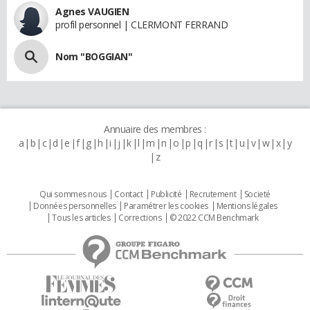
Agnes VAUGIEN
profil personnel | CLERMONT FERRAND
Nom "BOGGIAN"
Annuaire des membres :
a
b
c
d
e
f
g
h
i
j
k
l
m
n
o
p
q
r
s
t
u
v
w
x
y
z
Qui sommes nous
Contact
Publicité
Recrutement
Societé
Données personnelles
Paramétrer les cookies
Mentions légales
Tous les articles
Corrections
© 2022 CCM Benchmark