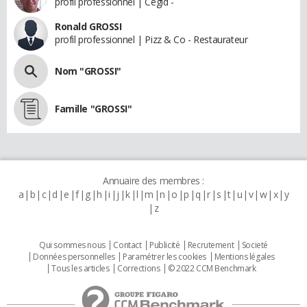
profil professionnel | Cegid -
Ronald GROSSI
profil professionnel | Pizz & Co - Restaurateur
Nom "GROSSI"
Famille "GROSSI"
Annuaire des membres :
a
b
c
d
e
f
g
h
i
j
k
l
m
n
o
p
q
r
s
t
u
v
w
x
y
z
Qui sommes nous
Contact
Publicité
Recrutement
Societé
Données personnelles
Paramétrer les cookies
Mentions légales
Tous les articles
Corrections
© 2022 CCM Benchmark