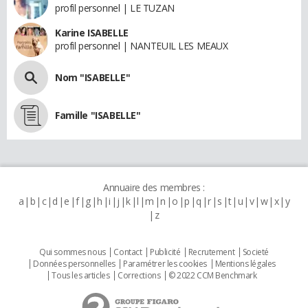
profil personnel | LE TUZAN
Karine ISABELLE
profil personnel | NANTEUIL LES MEAUX
Nom "ISABELLE"
Famille "ISABELLE"
Annuaire des membres :
a
b
c
d
e
f
g
h
i
j
k
l
m
n
o
p
q
r
s
t
u
v
w
x
y
z
Qui sommes nous
Contact
Publicité
Recrutement
Societé
Données personnelles
Paramétrer les cookies
Mentions légales
Tous les articles
Corrections
© 2022 CCM Benchmark