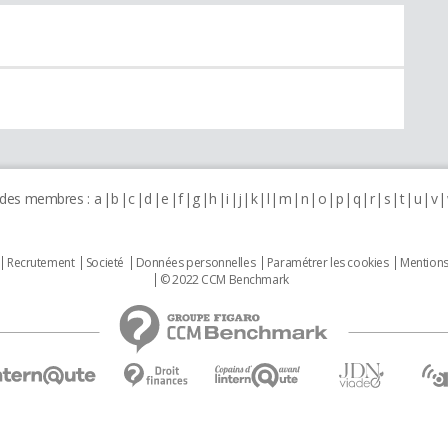
 des membres :
a
b
c
d
e
f
g
h
i
j
k
l
m
n
o
p
q
r
s
t
u
v
Recrutement
Societé
Données personnelles
Paramétrer les cookies
Mentions
© 2022 CCM Benchmark