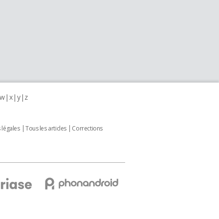
w
x
y
z
 légales
Tous les articles
Corrections