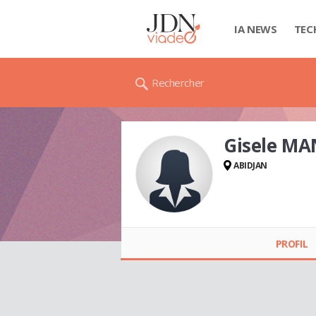
IA NEWS
TEC
Rechercher
Gisele M
ABIDJAN
Gisele MANOUVRIER
PROFIL