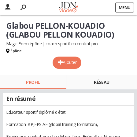
MENU
Glabou PELLON-KOUADIO
(GLABOU PELLON KOUADIO)
Magic Form épône
coach sportif en contrat pro
Épône
Ajouter
PROFIL
RÉSEAU
En résumé
Educateur sportif diplômé d'état
Formation: BPJEPS AF (global training formation),
Expérience: contrat pro chez Magic form Epône/Les Mureaux,