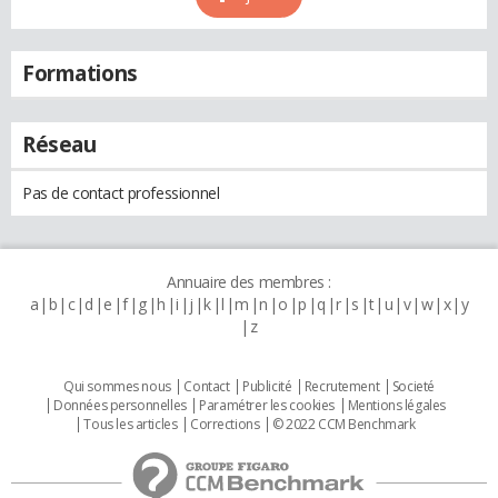
Formations
Réseau
Pas de contact professionnel
Annuaire des membres :
a
b
c
d
e
f
g
h
i
j
k
l
m
n
o
p
q
r
s
t
u
v
w
x
y
z
Qui sommes nous
Contact
Publicité
Recrutement
Societé
Données personnelles
Paramétrer les cookies
Mentions légales
Tous les articles
Corrections
© 2022 CCM Benchmark