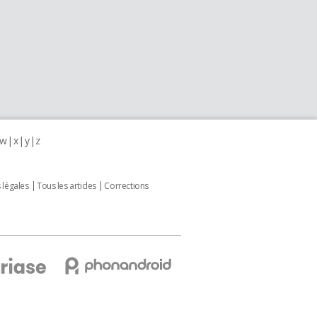
w
x
y
z
 légales
Tous les articles
Corrections