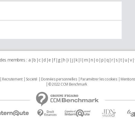
 des membres :
a
b
c
d
e
f
g
h
i
j
k
l
m
n
o
p
q
r
s
t
u
v
Recrutement
Societé
Données personnelles
Paramétrer les cookies
Mentions
© 2022 CCM Benchmark