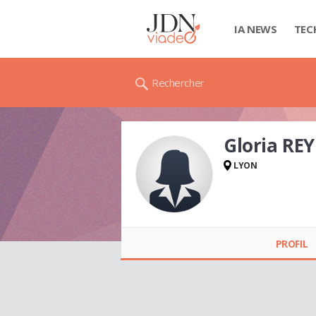
IA NEWS
TEC
Rechercher
Gloria REY
LYON
Gloria REY
PROFIL