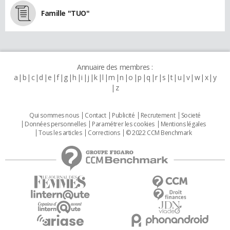
Famille "TUO"
Annuaire des membres :
a
b
c
d
e
f
g
h
i
j
k
l
m
n
o
p
q
r
s
t
u
v
w
x
y
z
Qui sommes nous
Contact
Publicité
Recrutement
Societé
Données personnelles
Paramétrer les cookies
Mentions légales
Tous les articles
Corrections
© 2022 CCM Benchmark