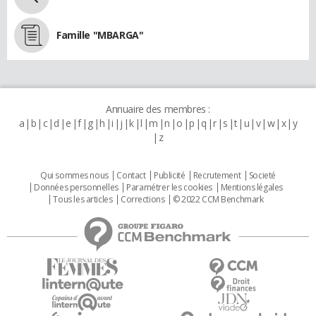
Famille "MBARGA"
Annuaire des membres :
a
b
c
d
e
f
g
h
i
j
k
l
m
n
o
p
q
r
s
t
u
v
w
x
y
z
Qui sommes nous
Contact
Publicité
Recrutement
Societé
Données personnelles
Paramétrer les cookies
Mentions légales
Tous les articles
Corrections
© 2022 CCM Benchmark