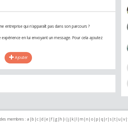
ne entreprise qui n'apparaît pas dans son parcours ?
te expérience en lui envoyant un message. Pour cela ajoutez
Ajouter
 des membres :
a
b
c
d
e
f
g
h
i
j
k
l
m
n
o
p
q
r
s
t
u
v