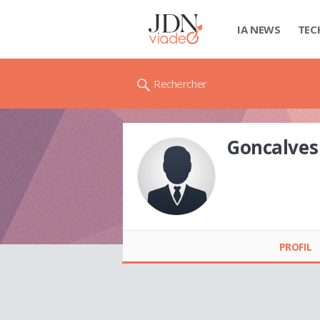
IA NEWS
TEC
Rechercher
Goncalves
Goncalves MIGUEL
PROFIL