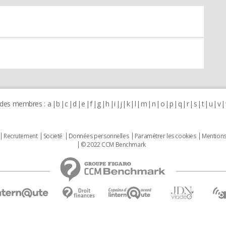
 des membres :
a
b
c
d
e
f
g
h
i
j
k
l
m
n
o
p
q
r
s
t
u
v
Recrutement
Societé
Données personnelles
Paramétrer les cookies
Mentions
© 2022 CCM Benchmark