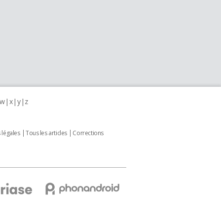
w
x
y
z
 légales
Tous les articles
Corrections