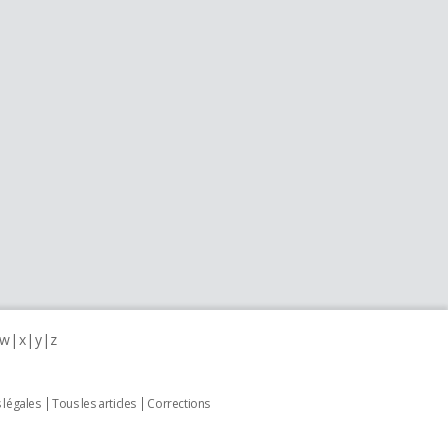
w
x
y
z
 légales
Tous les articles
Corrections