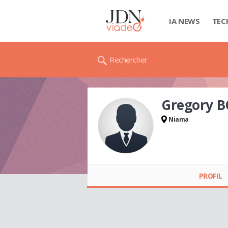
IA NEWS
TEC
Rechercher
Gregory 
Niama
Gregory BONNAMY
PROFIL