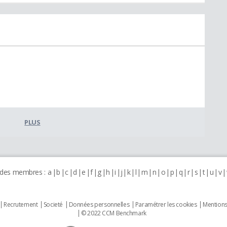
PLUS
 des membres :
a
b
c
d
e
f
g
h
i
j
k
l
m
n
o
p
q
r
s
t
u
v
Recrutement
Societé
Données personnelles
Paramétrer les cookies
Mentions
© 2022 CCM Benchmark