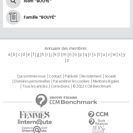
Nom "BOUYÉ"
Famille "BOUYÉ"
Annuaire des membres :
a
b
c
d
e
f
g
h
i
j
k
l
m
n
o
p
q
r
s
t
u
v
w
x
y
z
Qui sommes nous
Contact
Publicité
Recrutement
Societé
Données personnelles
Paramétrer les cookies
Mentions légales
Tous les articles
Corrections
© 2022 CCM Benchmark