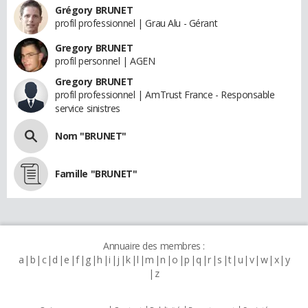
Grégory BRUNET
profil professionnel | Grau Alu - Gérant
Gregory BRUNET
profil personnel | AGEN
Gregory BRUNET
profil professionnel | AmTrust France - Responsable
service sinistres
Nom "BRUNET"
Famille "BRUNET"
Annuaire des membres :
a
b
c
d
e
f
g
h
i
j
k
l
m
n
o
p
q
r
s
t
u
v
w
x
y
z