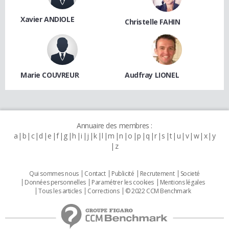
Xavier ANDIOLE
Christelle FAHIN
Marie COUVREUR
Audfray LIONEL
Annuaire des membres :
a
b
c
d
e
f
g
h
i
j
k
l
m
n
o
p
q
r
s
t
u
v
w
x
y
z
Qui sommes nous
Contact
Publicité
Recrutement
Societé
Données personnelles
Paramétrer les cookies
Mentions légales
Tous les articles
Corrections
© 2022 CCM Benchmark