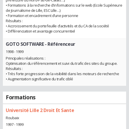
préfecture du Nord-Pas-de-Calais…)
• Formations à la recherche d’informations sur le web (Ecole Supérieure
de Journalisme de Lille, ESC Lille…)
• Formation et encadrement d’une personne
Résultats :
• Accroissement du portefeuille d’activités et du CA de la société
• Différenciation et avantage concurrentiel
GOTO SOFTWARE
- Référenceur
1998 - 1999
Principales réalisations :
Optimisation du référencement et suivi du trafic des sites du groupe.
Résultats :
• Très forte progression de la visibilité dans les moteurs de recherche
• Augmentation significative du trafic ciblé
Formations
Université Lille 2 Droit Et Sante
Roubaix
1997 - 1999