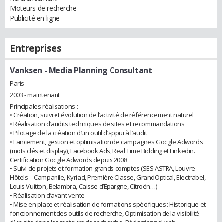
Moteurs de recherche
Publicité en ligne
Entreprises
Vanksen
- Media Planning Consultant
Paris
2003 - maintenant
Principales réalisations :
• Création, suivi et évolution de l’activité de référencement naturel
• Réalisation d’audits techniques de sites et recommandations
• Pilotage de la création d’un outil d’appui à l’audit
• Lancement, gestion et optimisation de campagnes Google Adwords
(mots clés et display), Facebook Ads, Real Time Bidding et Linkedin.
Certification Google Adwords depuis 2008
• Suivi de projets et formation grands comptes (SES ASTRA, Louvre
Hôtels – Campanile, Kyriad, Première Classe, GrandOptical, Electrabel,
Louis Vuitton, Belambra, Caisse d’Epargne, Citroën…)
• Réalisation d’avant vente
• Mise en place et réalisation de formations spécifiques : Historique et
fonctionnement des outils de recherche, Optimisation de la visibilité
d’un site dans les moteurs de recherche, Rédactionnel web…