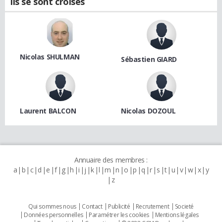
Ils se sont croisés
Nicolas SHULMAN
Sébastien GIARD
Laurent BALCON
Nicolas DOZOUL
Annuaire des membres :
a
b
c
d
e
f
g
h
i
j
k
l
m
n
o
p
q
r
s
t
u
v
w
x
y
z
Qui sommes nous
Contact
Publicité
Recrutement
Societé
Données personnelles
Paramétrer les cookies
Mentions légales